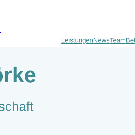
d
Leistungen
News
Team
Be
örke
schaft