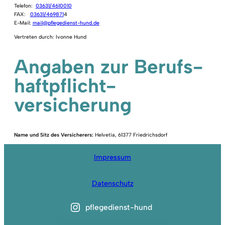
Telefon:
03631/4610010
FAX:
03631/469871
4
E-Mail:
mail@pflegedienst-hund.de
Vertreten durch: Ivonne Hund
Angaben zur Berufs­
haftpflicht­
versicherung
Name und Sitz des Versicherers:
Helvetia, 61377 Friedrichsdorf
Impressum
Datenschutz
pflegedienst-hund