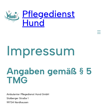
Zum
Inhalt
Pflegedienst
springen
Hund
Impressum
Angaben gemäß § 5
TMG
Ambulanter Pflegedienst Hund GmbH
Stolberger Straße 1
99734 Nordhausen