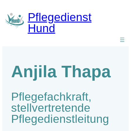
Zum
Inhalt
Pflegedienst
springen
Hund
Anjila Thapa
Pflegefachkraft,
stellvertretende
Pflegedienstleitung