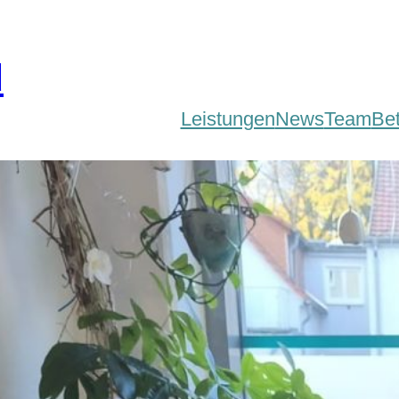
d
Leistungen
News
Team
Be