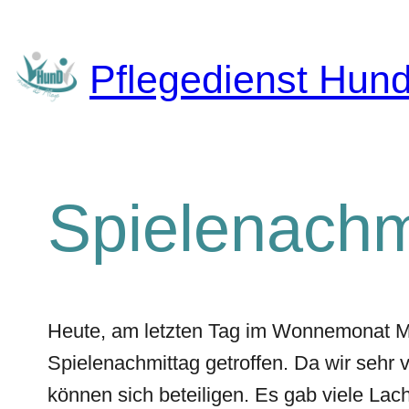
Zum
Inhalt
springen
Pflegedienst Hun
Spielenachm
Heute, am letzten Tag im Wonnemonat M
Spielenachmittag getroffen. Da wir sehr 
können sich beteiligen. Es gab viele Lac