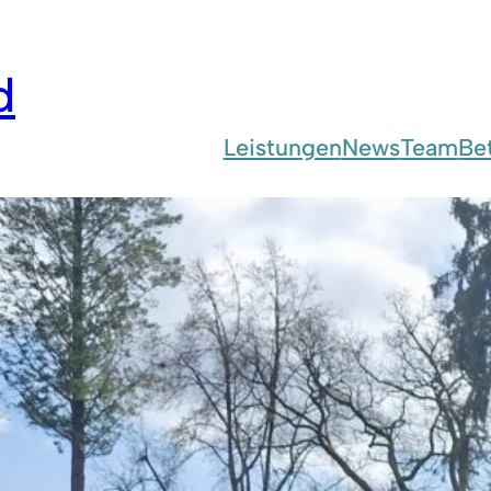
d
Leistungen
News
Team
Be