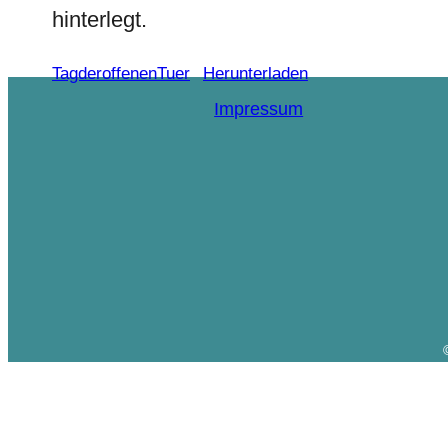
hinterlegt.
TagderoffenenTuer
Herunterladen
Impressum